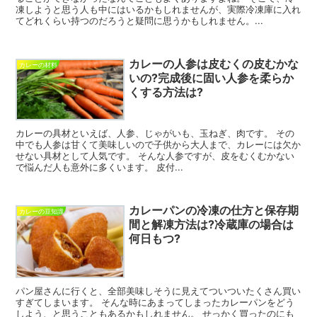
凍しようと思う人も中にはいるかもしれませんが、実際冷凍庫に入れ
てどれくらい持つのだろうと疑問に思うかもしれません。...
カレーの人参は皮むくの皮むかな
カレーの材料
いの?完成後に固い人参を柔らか
くする方法は?
カレーの具材といえば、人参、じゃがいも、玉ねぎ、肉です。 その
中でも人参は甘くて美味しいので子供から大人まで、カレーには欠か
せない具材として人気です。 そんな人参ですが、皮をむくむかない
で悩んだ人も意外に多くいます。 皮付...
カレーパンの冷凍の仕方と保存期
カレーの豆知識
間と解凍方法は?冷蔵庫の場合は
何日もつ?
パン屋さんに行くと、全部美味しそうに見えてついついたくさん買い
すぎてしまいます。 そんな時にあまってしまったカレーパンをどう
しよう、と思うこともあるかもしれません。 せっかく買ったのにも